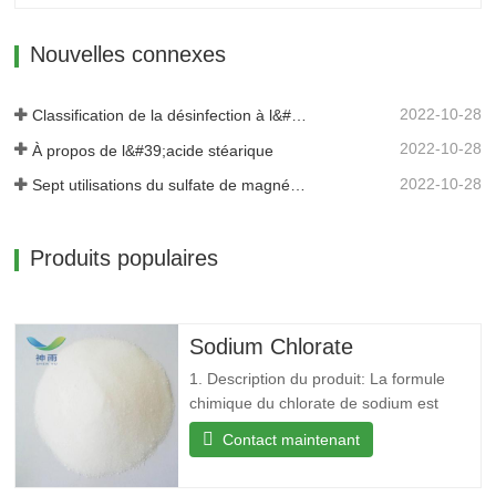
(estimation approximative) Densité 1,46
g/cm3 FEMA 3986…
Nouvelles connexes
2022-10-28
Classification de la désinfection à l&#39;alcool
2022-10-28
À propos de l&#39;acide stéarique
2022-10-28
Sept utilisations du sulfate de magnésium
Produits populaires
Sodium Chlorate
1. Description du produit: La formule
chimique du chlorate de sodium est
NaClO3 avec un poids moléculaire relatif
Contact maintenant
de 106,44. Cristaux équiaxes blancs ou
légèrement jaunes. Salé et frais, soluble