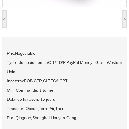
<
>
Prix:Négociable
Type de paiement:L/C,T/T,D/P,PayPal,Money Gram,Western
Union
Incoterm:FOB,CFR,CIF,FCA,CPT
Min. Commande: 1 tonne
Délai de livraison: 15 jours
Transport:Océan,Terre,Air,Train
Port:Qingdao,Shanghai,Lianyun Gang