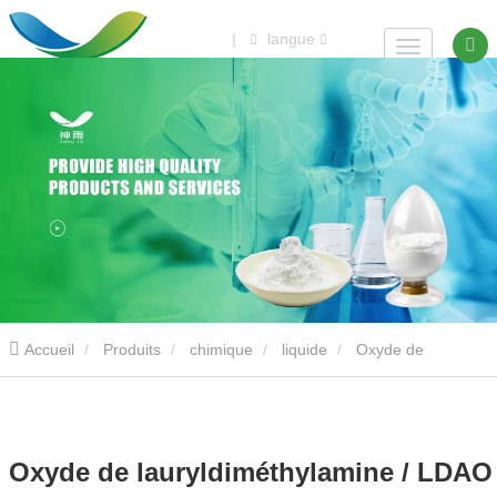
|
langue
Accueil
Produits
chimique
liquide
Oxyde de
lauryldiméthylamine / LDAO avec CAS 1643-20-5
Oxyde de lauryldiméthylamine / LDAO