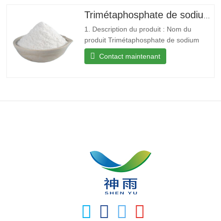
dans l’eau, légèrement soluble dans
l’éthanol. Forte oxydation en solution
Trimétaphosphate de sodium avec CAS 7785-84-4
acide, décomposition en
1. Description du produit : Nom du
produit Trimétaphosphate de sodium
CAS 7785-84-4 MF 3Na.O9P3 MW
Contact maintenant
305.88 EINECS 232-088-3 Point de
fusion 53°C Solubilité Soluble dans l’eau.
Insoluble dans l’alcool. Densité 2.49
Stockage Stock chez RT