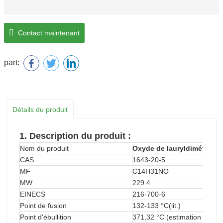
Contact maintenant
part:
Détails du produit
1. Description
du produit :
Nom du produit
Oxyde de lauryldiméthyla
CAS
1643-20-5
MF
C14H31NO
MW
229.4
EINECS
216-700-6
Point de fusion
132-133 °C(lit.)
Point d'ébullition
371,32 °C (estimation appro