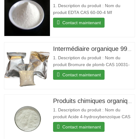
1. Description du produit : Nom du
produit EDTA CAS 60-00-4 Mf
C10H16N2O8 Mw 292.24 EINECS 200-
Contact maintenant
449-4 Point de fusion 250 °C (déc.)(lit.)
Point d’ébullition 434,18 °C (estimation
approximative) Densité 0,86 g/cm3
Stockage Conserver en…
Intermédiaire organique 99% CAS 10031-22-8 Bromure de plomb en stock
1. Description du produit : Nom du
produit Bromure de plomb CAS 10031-
22-8 Mf Br2Pb Mw 367.01 EINECS 233-
Contact maintenant
084-4 Point de fusion 371 °C (lit.) Point
d'ébullition 892 °C (lit.) Densité
6,66 g/mL à 25 °C (lit.) Hydrosolubilité
Soluble dans l’…
Produits chimiques organiques de base 99% acide 4-hydroxybenzoïque en poudre à vendre
1. Description du produit : Nom du
produit Acide 4-hydroxybenzoïque CAS
99-96-7 Mf C7H6O3 Mw 138.12 EINECS
Contact maintenant
202-804-9 Point de fusion 213-217 °C
(lit.) Point d'ébullition 213,5 °C