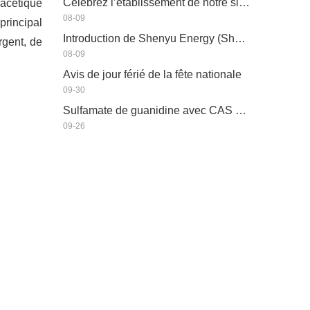
Célébrez l’établissement de notre site Web
 acétique
08-09
principal
Introduction de Shenyu Energy (Shandong) Development Co., Ltd
rgent, de
08-09
Avis de jour férié de la fête nationale
09-30
Sulfamate de guanidine avec CAS 51528-20-2
09-26