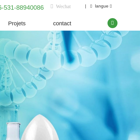
|
langue
Wechat
6-531-88940086
Projets
contact