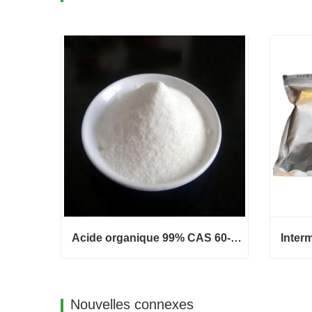
Acide organique 99% CAS 60-00-4 Acide éthylènediaminetétraacétique EDTA
Acide organique 99% CAS 60-00-4 Acide éthylènediaminetétraacétique EDTA
Contact maintenant
Conta
Nouvelles connexes