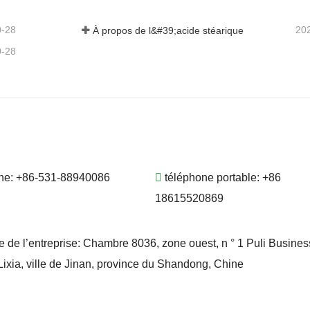
0-28
20
À propos de l&#39;acide stéarique
0-28
ne:
+86-531-88940086
téléphone portable:
+86
18615520869
e de l’entreprise:
Chambre 8036, zone ouest, n ° 1 Puli Busines
 Lixia, ville de Jinan, province du Shandong, Chine