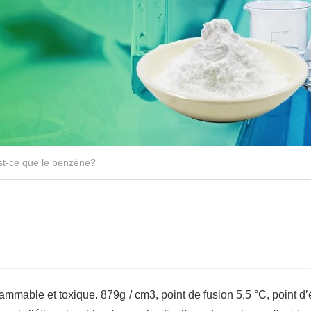
st-ce que le benzène?
?
lammable et toxique. 879g / cm3, point de fusion 5,5 °C, point d’é