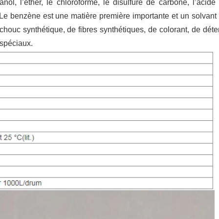
nol, l’éther, le chloroforme, le disulfure de carbone, l’acide
. Le benzène est une matière première importante et un solvant 
chouc synthétique, de fibres synthétiques, de colorant, de déte
 spéciaux.